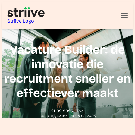
Striive Logo
NIEUWS
Vacature Builder: de
innovatie die
recruitment sneller en
effectiever maakt
21-02-2025 - Eva
Laatst bijgewerkt op: 03-02-2026