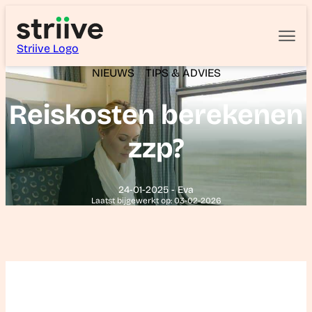
Striive Logo
NIEUWS
TIPS & ADVIES
Reiskosten berekenen
zzp?
24-01-2025 - Eva
Laatst bijgewerkt op: 03-02-2026