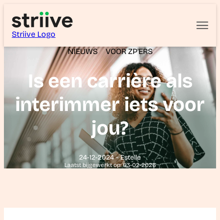
Striive Logo
NIEUWS
VOOR ZP'ERS
Is een carrière als
interimmer iets voor
jou?
24-12-2024 - Estelle
Laatst bijgewerkt op: 03-02-2026