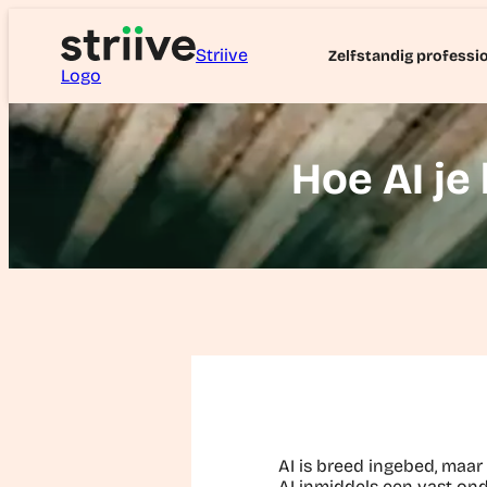
Striive
Zelfstandig professi
Logo
Hoe AI je
AI is breed ingebed, maar
AI inmiddels een vast ond