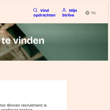
Vind
Mijn
NL
opdrachten
Striive
 te vinden
tor. Binnen recruitment is
sneller te zoeken,