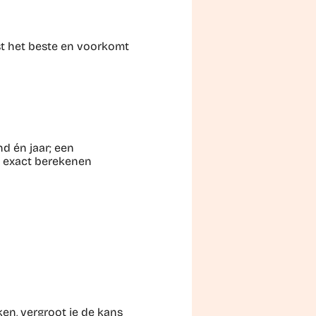
est het beste en voorkomt
d én jaar; een
t exact berekenen
ken, vergroot je de kans