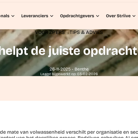
onals
Leveranciers
Opdrachtgevers
Over Striive
VOOR ZP'ERS
TIPS & ADVIES
 helpt de juiste opdracht
26-11-2025 - Benthe
Laatst bijgewerkt op: 03-02-2026
 de mate van volwassenheid verschilt per organisatie en sec
erdeel van het dagelijkse proces. Bedrijven gebruiken AI om 