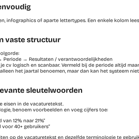
eenvoudig
n, infographics of aparte lettertypes. Een enkele kolom le
en vaste structuur
volgorde:
→ Periode → Resultaten / verantwoordelijkheden
 cv logisch en scanbaar. Vermeld bij de periode altijd maan
alleen het jaartal benoemen, maar dan kan het systeem nie
elevante sleutelwoorden
e eisen in de vacaturetekst.
logie, benoem voorbeelden en voeg cijfers toe:
d van 12% naar 21%”
d voor 40+ gebruikers”
uiten op de vacaturetekst en dezelfde terminologie te gebrui