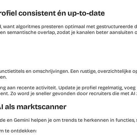
rofiel consistent én up-to-date
d, want algoritmes presteren optimaal met gestructureerde da
 en semantische overlap, zodat je kanalen beter aansluiten 
unctietitels en omschrijvingen. Een rustige, overzichtelijk
en.
ng aan recente activiteit. Update je profiel regelmatig, vo
 bent. Zo word je sneller gevonden door recruiters die met AI
AI als marktscanner
de en Gemini helpen je om trends te herkennen in functies, s
om te ontdekken: