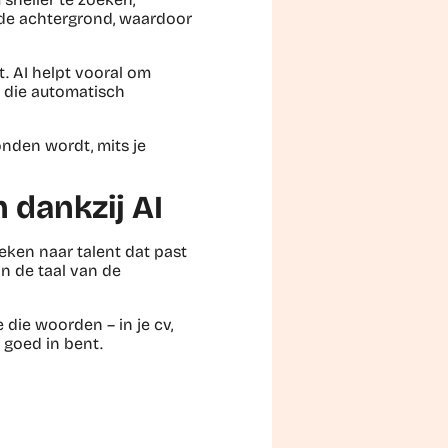
de achtergrond, waardoor
t. AI helpt vooral om
 die automatisch
onden wordt, mits je
 dankzij AI
oeken naar talent dat past
in de taal van de
die woorden – in je cv,
e goed in bent.