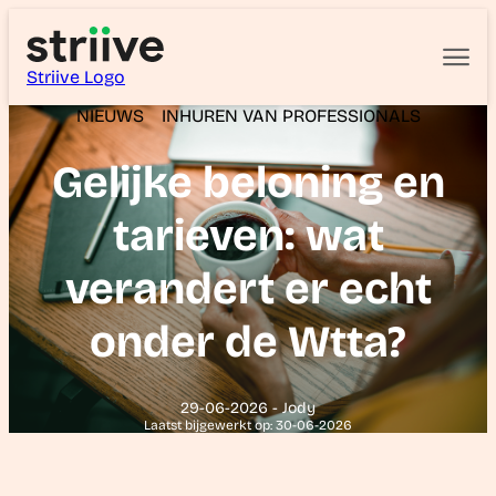
Striive Logo
NIEUWS
INHUREN VAN PROFESSIONALS
Gelijke beloning en
tarieven: wat
verandert er echt
onder de Wtta?
29-06-2026 - Jody
Laatst bijgewerkt op: 30-06-2026