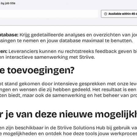
database:
Krijg gedetailleerde analyses en overzichten van jo
issingen te nemen en jouw database maximaal te benutten.
en:
Leveranciers kunnen nu rechtstreeks feedback geven bi
en interactieve samenwerking met Striive.
 toevoegingen?
tot stand gekomen door intensieve gesprekken met onze le
ngen en wensen die zij hebben gedeeld. Het resultaat is een f
hten biedt, maar ook de samenwerking en het beheer van pr
r je van deze nieuwe mogelij
en zijn beschikbaar in de Striive Solutions Hub bij gebruik v
 de mogelijkheden en ontdek hoe deze tools jouw werkproce