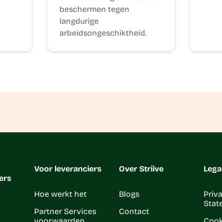
beschermen tegen
langdurige
arbeidsongeschiktheid.
Voor leveranciers
Over Striive
Lega
ers
Hoe werkt het
Blogs
Priv
Stat
Partner Services
Contact
voorwaarden
Cook