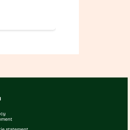
l
acy
ement
ie statement