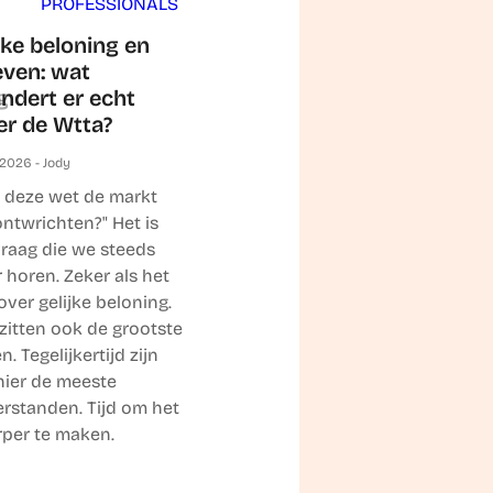
PROFESSIONALS
jke beloning en
even: wat
g
ndert er echt
er de Wtta?
2026 - Jody
 deze wet de markt
ontwrichten?" Het is
raag die we steeds
 horen. Zeker als het
over gelijke beloning.
zitten ook de grootste
n. Tegelijkertijd zijn
 hier de meeste
rstanden. Tijd om het
per te maken.