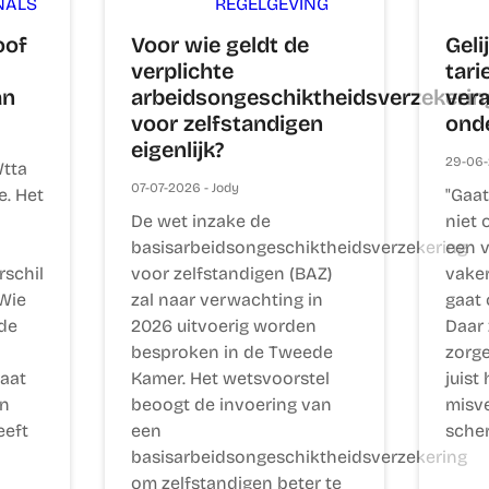
NALS
REGELGEVING
oof
Voor wie geldt de
Geli
verplichte
tari
an
arbeidsongeschiktheidsverzekerin
vera
voor zelfstandigen
ond
eigenlijk?
29-06-
Wtta
07-07-2026 - Jody
e. Het
"Gaat
De wet inzake de
niet 
basisarbeidsongeschiktheidsverzekering
een v
rschil
voor zelfstandigen (BAZ)
vaker
 Wie
zal naar verwachting in
gaat 
de
2026 uitvoerig worden
Daar 
besproken in de Tweede
zorge
laat
Kamer. Het wetsvoorstel
juist
en
beoogt de invoering van
misve
eeft
een
scher
basisarbeidsongeschiktheidsverzekering
om zelfstandigen beter te