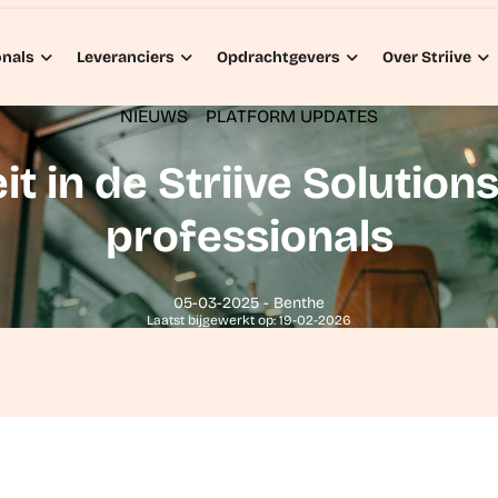
onals
Leveranciers
Opdrachtgevers
Over Striive
NIEUWS
PLATFORM UPDATES
t in de Striive Solutions
professionals
05-03-2025 - Benthe
Laatst bijgewerkt op: 19-02-2026