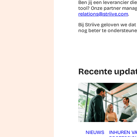
Ben jij een leverancier d
tool? Onze partner manag
relations@striive.com
.
Bij Striive geloven we da
nog beter te ondersteun
Recente upda
NIEUWS
INHUREN V