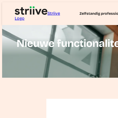
Striive
Zelfstandig professi
Logo
Nieuwe functionalitei