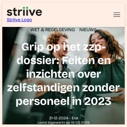
Striive Logo
WET & REGELGEVING
NIEUWS
Grip op het zzp-
dossier: Feiten en
inzichten over
zelfstandigen zonder
personeel in 2023
31-12-2024 - Eva
Laatst bijgewerkt op: 19-02-2026