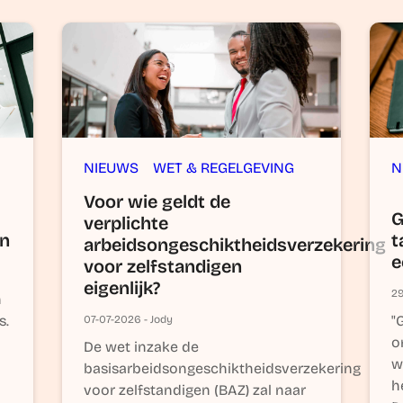
NIEUWS
WET & REGELGEVING
N
Voor wie geldt de
G
verplichte
an
t
arbeidsongeschiktheidsverzekering
e
voor zelfstandigen
eigenlijk?
29
n
s.
"
07-07-2026 - Jody
o
De wet inzake de
w
basisarbeidsongeschiktheidsverzekering
h
voor zelfstandigen (BAZ) zal naar