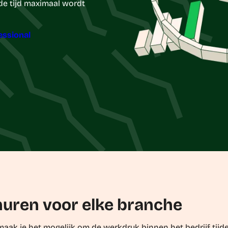
 de tijd maximaal wordt
essional
huren voor elke branche
maak je het mogelijk om de werkdruk binnen het bedrijf tijdel