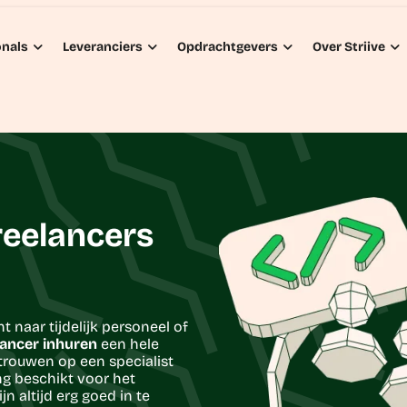
onals
Leveranciers
Opdrachtgevers
Over Striive
reelancers
 naar tijdelijk personeel of
lancer inhuren
een hele
rtrouwen op een specialist
ng beschikt voor het
jn altijd erg goed in te