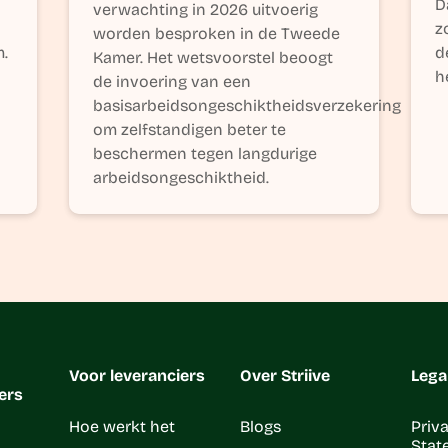
D
verwachting in 2026 uitvoerig
zo
worden besproken in de Tweede
m.
d
Kamer. Het wetsvoorstel beoogt
h
de invoering van een
basisarbeidsongeschiktheidsverzekering
om zelfstandigen beter te
beschermen tegen langdurige
arbeidsongeschiktheid.
Voor leveranciers
Over Striive
Lega
ers
Hoe werkt het
Blogs
Priv
Stat