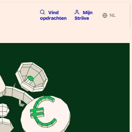
Vind
Mijn
NL
opdrachten
Striive