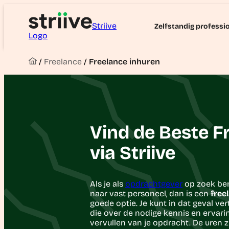
Striive
Zelfstandig professi
Logo
/
Freelance
/
Freelance inhuren
Vind de Beste F
via Striive
Als je als
opdrachtgever
op zoek bent
naar vast personeel, dan is een
free
goede optie. Je kunt in dat geval ve
die over de nodige kennis en ervari
vervullen van je opdracht. De uren zi