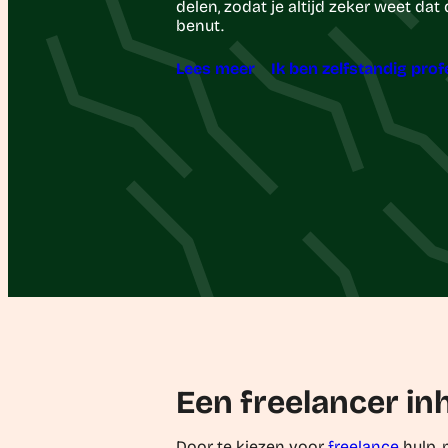
delen, zodat je altijd zeker weet dat
benut.
Lees meer
Ik ben zelfstandig prof
Een freelancer in
Door te kiezen voor
freelance
hulp, 